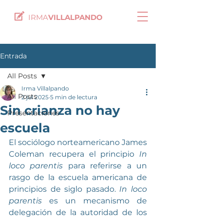
IRMA
VILLALPANDO
Entrada
All Posts
Irma Villalpando
All Posts
2 jul 2025
5 min de lectura
Sin crianza no hay
Presentaciones
escuela
El sociólogo norteamericano James 
Coleman recupera el principio 
In 
loco parentis
 para referirse a un 
rasgo de la escuela americana de 
principios de siglo pasado. 
In loco 
parentis
 es un mecanismo de 
delegación de la autoridad de los 