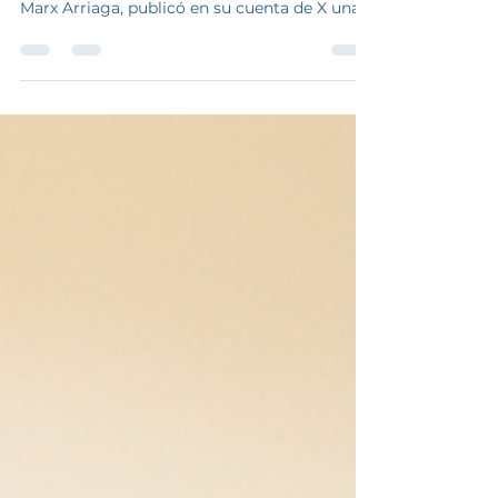
El 25 de diciembre de 2025, el director
general de Materiales Educativos de la SEP,
Marx Arriaga, publicó en su cuenta de X una
convocatoria dirigida al magisterio de
educación básica. En ella hizo un llamado a
“toda alma libre e insurgente” (sic) a formar
comités para defender la Nueva Escuela
Mexicana (NEM), los libros de texto gratuitos
(LGT) y —de manera explícita— los valores
del obradorismo y de la llamada Cuarta
Transformación. La convocatoria no surge en
el vacío. Es