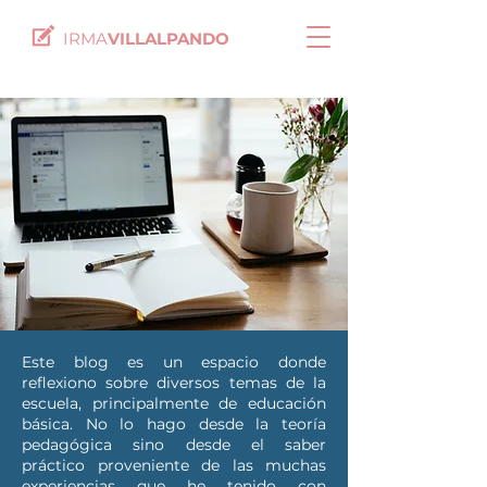
IRMA
VILLALPANDO
Este blog es un espacio donde
reflexiono sobre diversos temas de la
escuela, principalmente de educación
básica. No lo hago desde la teoría
pedagógica sino desde el saber
práctico proveniente de las muchas
experiencias que he tenido con