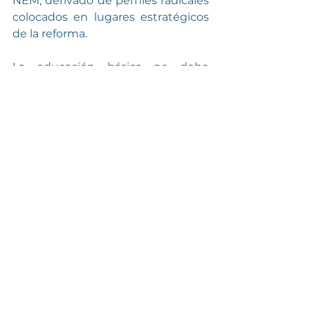
NEM, derivado de perfiles radicales 
colocados en lugares estratégicos 
de la reforma.
La educación básica no debe 
pensarse desde la lógica de los 
proyectos políticos de los 
funcionarios en turno, sino desde la 
construcción de acuerdos 
comunes que nuestro proceso 
civilizatorio ha consolidado. En ese 
marco existen consensos 
elementales: que a través de la 
lectura y la escritura los seres 
humanos comprenden mejor su 
mundo; que el lenguaje de la 
ciencia permite explicar la realidad 
y enfrentar problemas complejos; y 
que la escuela debe formar en 