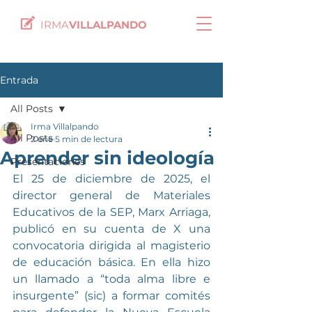
IRMA
VILLALPANDO
Entrada
All Posts
Irma Villalpando
All Posts
2 ene
5 min de lectura
Aprender sin ideología
Presentaciones
El 25 de diciembre de 2025, el 
director general de Materiales 
Educativos de la SEP, Marx Arriaga, 
publicó en su cuenta de X una 
convocatoria dirigida al magisterio 
de educación básica. En ella hizo 
un llamado a “toda alma libre e 
insurgente” (sic) a formar comités 